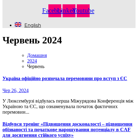
Facebook
Linkedin
Youtube
English
Червень 2024
Домашня
2024
Червень
Україна офіційно розпочала перемовини про вступ з ЄС
Чер 26, 2024
У Люксембурзі відбулась перша Міжурядова Конференція між
Україною та ЄС, що ознаменувала початок фактичних
перемовин...
Відбувся тренінг «Підвищення досконалості – підвищення
обізнаності та початкове нарощування потенціалу в CAF
для досягнення стійкого успіху»