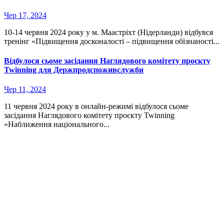
Чер 17, 2024
10-14 червня 2024 року у м. Маастріхт (Нідерланди) відбувся
тренінг «Підвищення досконалості – підвищення обізнаності...
Відбулося сьоме засідання Наглядового комітету проєкту
Twinning для Держпродспоживслужби
Чер 11, 2024
11 червня 2024 року в онлайн-режимі відбулося сьоме
засідання Наглядового комітету проєкту Twinning
«Наближення національного...