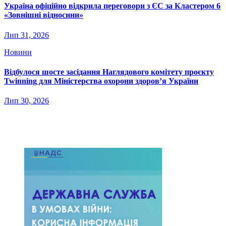
Україна офіційно відкрила переговори з ЄС за Кластером 6
«Зовнішні відносини»
Лип 31, 2026
Новини
Відбулося шосте засідання Наглядового комітету проєкту
Twinning для Міністерства охорони здоров’я України
Лип 30, 2026