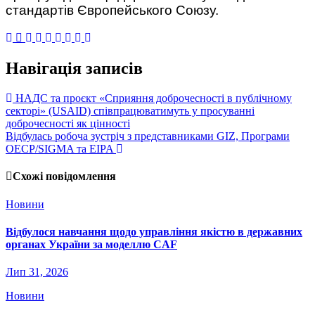
стандартів Європейського Союзу.
Навігація записів
НАДС та проєкт «Cприяння доброчесності в публічному
секторі» (USAID) співпрацюватимуть у просуванні
доброчесності як цінності
Відбулась робоча зустріч з представниками GIZ, Програми
ОЕСР/SIGMA та EIPA
Схожі повідомлення
Новини
Відбулося навчання щодо управління якістю в державних
органах України за моделлю CAF
Лип 31, 2026
Новини