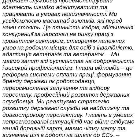
Державні службовці продемонстрували
здатність швидко адаптуватися та
працювати в умовах невизначеності. Ми
усвідомлюємо масштаб викликів, які перед
нами стоять. Це плинність кадрів, збільшення
конкуренції за персонал на ринку праці з
приватним сектором, створення належних
умов на робочих місцях для осіб з інвалідністю,
адаптація ветеранів та ветеранок… Ми
маємо запит від суспільства на доброчесність
і високий професіоналізм. І наша відповідь – це
реформа системи оплати праці, формування
бренду держави як роботодавця,
переосмислення залучення та відбору
персоналу, професійний розвиток державних
службовців. Ми реалізуємо стратегію
розвитку державної служби на найближчу та
довгострокову перспективу. І навіть в умовах
непрогнозованої ситуації під час війни слідуємо
нашій дорожній карті, маємо чітку мету та
визначені цілі в роботі на шляху до ЄС»
, –