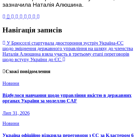
зазначила Наталія Алюшина.
Навігація записів
У Брюсселі стартувала двостороння зустріч Україна-ЄС
щодо зміцнення державного управління на шляху до членства
Наталія Алюшина взяла участь в третьому етапі переговорів
щодо вступу України до ЄС
Схожі повідомлення
Новини
Відбулося навчання щодо управління якістю в державних
органах України за моделлю CAF
Лип 31, 2026
Новини
Україна офіційно відкрила переговори з ЄС за Кластером 6