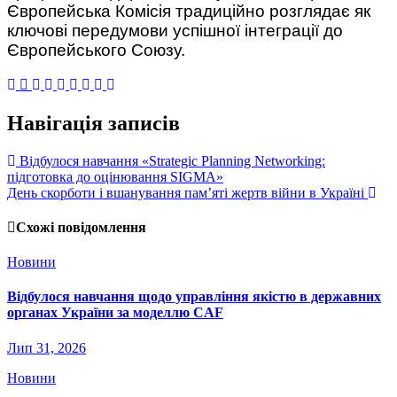
Європейська Комісія традиційно розглядає як
ключові передумови успішної інтеграції до
Європейського Союзу.
Навігація записів
Відбулося навчання «Strategic Planning Networking:
підготовка до оцінювання SIGMA»
День скорботи і вшанування пам’яті жертв війни в Україні
Схожі повідомлення
Новини
Відбулося навчання щодо управління якістю в державних
органах України за моделлю CAF
Лип 31, 2026
Новини