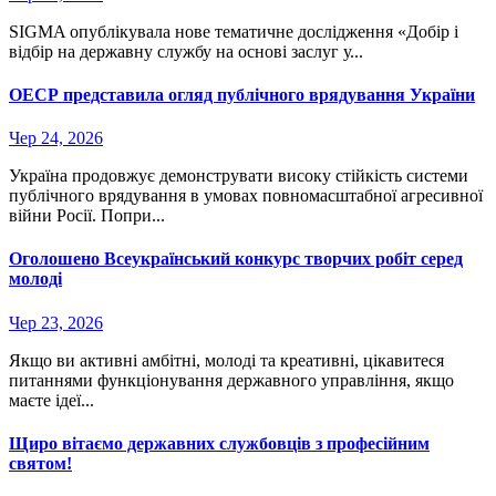
SIGMA опублікувала нове тематичне дослідження «Добір і
відбір на державну службу на основі заслуг у...
ОЕСР представила огляд публічного врядування України
Чер 24, 2026
Україна продовжує демонструвати високу стійкість системи
публічного врядування в умовах повномасштабної агресивної
війни Росії. Попри...
Оголошено Всеукраїнський конкурс творчих робіт серед
молоді
Чер 23, 2026
Якщо ви активні амбітні, молоді та креативні, цікавитеся
питаннями функціонування державного управління, якщо
маєте ідеї...
Щиро вітаємо державних службовців з професійним
святом!