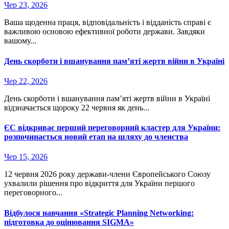
Чер 23, 2026
Ваша щоденна праця, відповідальність і відданість справі є
важливою основою ефективної роботи держави. Завдяки
вашому...
День скорботи і вшанування пам’яті жертв війни в Україні
Чер 22, 2026
День скорботи і вшанування пам’яті жертв війни в Україні
відзначається щороку 22 червня як день...
ЄС відкриває перший переговорний кластер для України:
розпочинається новий етап на шляху до членства
Чер 15, 2026
12 червня 2026 року держави-члени Європейського Союзу
ухвалили рішення про відкриття для України першого
переговорного...
Відбулося навчання «Strategic Planning Networking:
підготовка до оцінювання SIGMA»