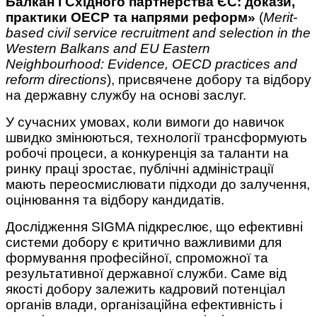
Балкан і Східного партнерства ЄС: докази,
практики ОЕСР та напрями реформ»
(
Merit-
based civil service recruitment and selection in the
Western Balkans and EU Eastern
Neighbourhood: Evidence, OECD practices and
reform directions
), присвячене добору та відбору
на державну службу на основі заслуг.
У сучасних умовах, коли вимоги до навичок
швидко змінюються, технології трансформують
робочі процеси, а конкуренція за таланти на
ринку праці зростає, публічні адміністрації
мають переосмислювати підходи до залучення,
оцінювання та відбору кандидатів.
Дослідження SIGMA підкреслює, що ефективні
системи добору є критично важливими для
формування професійної, спроможної та
результативної державної служби. Саме від
якості добору залежить кадровий потенціал
органів влади, організаційна ефективність і