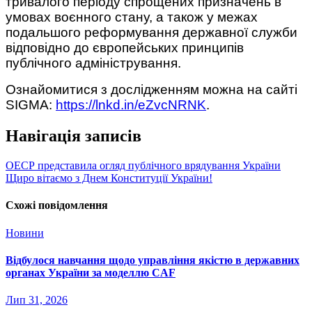
тривалого періоду спрощених призначень в
умовах воєнного стану, а також у межах
подальшого реформування державної служби
відповідно до європейських принципів
публічного адміністрування.
Ознайомитися з дослідженням можна на сайті
SIGMA:
https://lnkd.in/eZvcNRNK
.
Навігація записів
ОЕСР представила огляд публічного врядування України
Щиро вітаємо з Днем Конституції України!
Схожі повідомлення
Новини
Відбулося навчання щодо управління якістю в державних
органах України за моделлю CAF
Лип 31, 2026