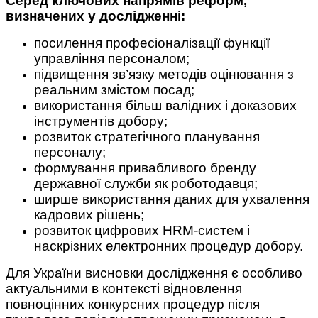
Серед ключових напрямів реформ,
визначених у дослідженні:
посилення професіоналізації функції
управління персоналом;
підвищення зв’язку методів оцінювання з
реальним змістом посад;
використання більш валідних і доказових
інструментів добору;
розвиток стратегічного планування
персоналу;
формування привабливого бренду
державної служби як роботодавця;
ширше використання даних для ухвалення
кадрових рішень;
розвиток цифрових HRM-систем і
наскрізних електронних процедур добору.
Для України висновки дослідження є особливо
актуальними в контексті відновлення
повноцінних конкурсних процедур після