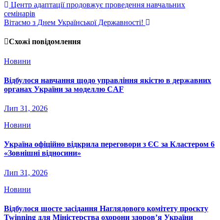
Центр адаптації продовжує проведення навчальних
семінарів
Вітаємо з Днем Української Державності!
Схожі повідомлення
Новини
Відбулося навчання щодо управління якістю в державних
органах України за моделлю CAF
Лип 31, 2026
Новини
Україна офіційно відкрила переговори з ЄС за Кластером 6
«Зовнішні відносини»
Лип 31, 2026
Новини
Відбулося шосте засідання Наглядового комітету проєкту
Twinning для Міністерства охорони здоров’я України